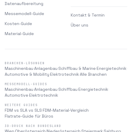
Datenaufbereitung
Messemodell-Guide
Kontakt & Termin
Kosten-Guide
Über uns
Material-Guide
BRANCHEN-LÖSUNGEN
Maschinenbau
Anlagenbau
Schiffbau & Marine
Energietechnik
·
·
·
·
Automotive & Mobility
Elektrotechnik
Alle Branchen
·
·
MESSEMODELL-GUIDES
Maschinenbau
Anlagenbau
Schiffbau
Energietechnik
·
·
·
·
Automotive
Elektrotechnik
·
WEITERE GUIDES
FDM vs SLA vs SLS
FDM-Material-Vergleich
·
·
Flatrate-Guide für Büros
3D-DRUCK NACH BUNDESLAND
Wien
Oberösterreich
Niederösterreich
Steiermark
Salzburg
·
·
·
·
·