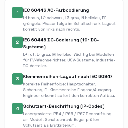
IEC 60446 AC-Farbcodierung
1
L1 braun, L2 schwarz, L3 grau, N hellblau, PE
grüngelb. Phasenfolge im Schaltschrank-Layout
korrekt von links nach rechts.
IEC 60446 DC-Codierung (für DC-
2
Systeme)
L+ rot, L- grau, M hellblau. Wichtig bei Modellen
für PV-Wechselrichter, USV-Systeme, Industrie-
DC-Verteiler.
Klemmenreihen-Layout nach IEC 60947
3
Korrekte Reihenfolge: Hauptschalter,
Sicherung, FI, Klemmenreihe Eingang/Ausgang.
Engineer erkennt sofort den korrekten Aufbau.
Schutzart-Beschriftung (IP-Codes)
4
Lasergravierte IP54 / IP65 / IP67-Beschriftung
am Modell. Schaltschrank-Buyer prüfen
Schutzart als Erstkriterium.