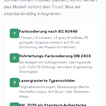
das Modell sofort den Trust. Was wir
standardmäßig integrieren:
Farbcodierung nach IEC 60446
1
L1 braun, L2 schwarz, L3 grau, N hellblau, PE
grüngelb. Engineer erkennt auf 30 cm
Entfernung die Phasen-Korrektheit.
Rohrleitungs-Farbcodierung DIN 2403
2
Bei Anlagen mit Kühlsystemen oder Hydraulik
(z.B. Trafo-Öl-Kühlung). Verstärkt Engineering-
Stimmigkeit.
Lasergravierte Typenschilder
3
Originalbezeichnungen, Bemessungs-Werte,
Hersteller-Logos. Auf Acryl- oder Aluminium-
Inlays.
RAL 7035 als Standard-Außenfarbe