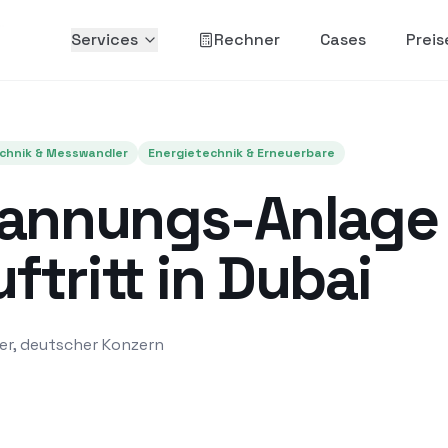
…
Services
Rechner
Cases
Preis
chnik & Messwandler
Energietechnik & Erneuerbare
pannungs-Anlage 
tritt in Dubai
er, deutscher Konzern