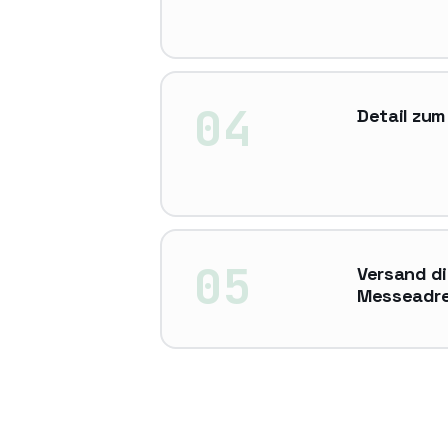
04
Detail zum
05
Versand di
Messeadr