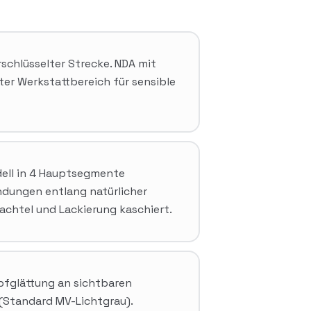
rschlüsselter Strecke. NDA mit
er Werkstattbereich für sensible
ell in 4 Hauptsegmente
ndungen entlang natürlicher
chtel und Lackierung kaschiert.
pfglättung an sichtbaren
 (Standard MV-Lichtgrau).