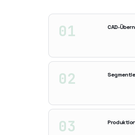
01
CAD-Übern
02
Segmentie
03
Produktio