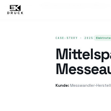
Home
Cases
Mittelspannungs-Anlage 1:25 für Messeauf
Elektrote
CASE-STORY ·
2025
Mittels
Messeauf
Kunde:
Messwandler-Herstell